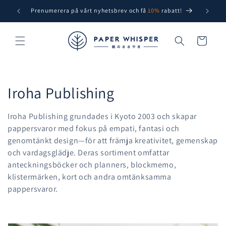
vidare
Prenumerera på vårt nyhetsbrev och få
10%
rabatt!
Free sh
till
innehåll
Varukorg
P
Iroha Publishing
r
Iroha Publishing grundades i Kyoto 2003 och skapar
o
pappersvaror med fokus på empati, fantasi och
genomtänkt design—för att främja kreativitet, gemenskap
d
och vardagsglädje. Deras sortiment omfattar
anteckningsböcker och planners, blockmemo,
u
klistermärken, kort och andra omtänksamma
k
pappersvaror.
t