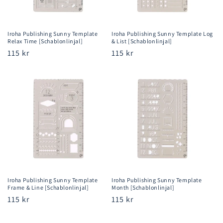
Iroha Publishing Sunny Template
Iroha Publishing Sunny Template Log
Relax Time [Schablonlinjal]
& List [Schablonlinjal]
Ordinarie
115 kr
Ordinarie
115 kr
pris
pris
Iroha Publishing Sunny Template
Iroha Publishing Sunny Template
Frame & Line [Schablonlinjal]
Month [Schablonlinjal]
Ordinarie
115 kr
Ordinarie
115 kr
pris
pris