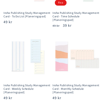
Rea
Iroha Publishing Study Management
Iroha Publishing Study Management
Card - To Do List [Planeringspad]
Card - Time Schedule
[Planeringspad]
Ordinarie
49 kr
Ordinarie
Försäljningspris
39 kr
49 kr
pris
pris
Iroha Publishing Study Management
Iroha Publishing Study Management
Card - Weekly Schedule
Card - Monthly Schedule
[Planeringspad]
[Planeringspad]
Ordinarie
49 kr
Ordinarie
49 kr
pris
pris