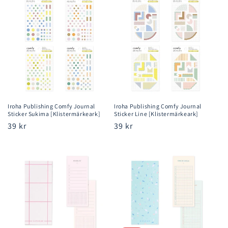
Iroha Publishing Comfy Journal
Iroha Publishing Comfy Journal
Sticker Sukima [Klistermärkeark]
Sticker Line [Klistermärkeark]
Ordinarie
39 kr
Ordinarie
39 kr
pris
pris