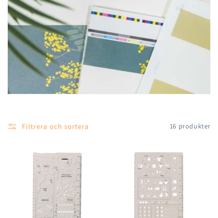
s
e
r
i
e
:
Filtrera och sortera
16 produkter