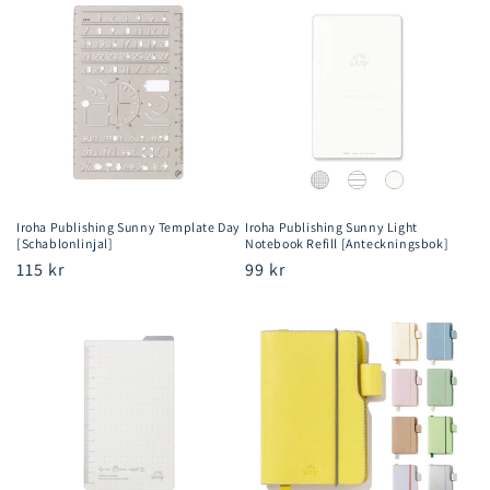
Iroha Publishing Sunny Template Day
Iroha Publishing Sunny Light
[Schablonlinjal]
Notebook Refill [Anteckningsbok]
Ordinarie
115 kr
Ordinarie
99 kr
pris
pris