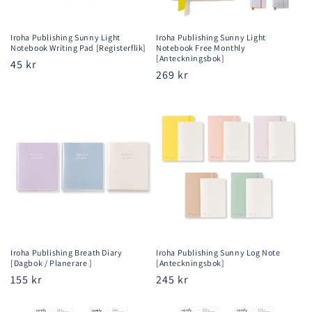
Iroha Publishing Sunny Light
Iroha Publishing Sunny Light
Notebook Writing Pad [Registerflik]
Notebook Free Monthly
[Anteckningsbok]
Ordinarie
45 kr
Ordinarie
269 kr
pris
pris
Iroha Publishing Breath Diary
Iroha Publishing Sunny Log Note
[Dagbok / Planerare ]
[Anteckningsbok]
Ordinarie
155 kr
Ordinarie
245 kr
pris
pris