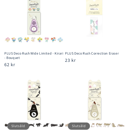
PLUS Deco Rush Wide Limited - Kirari
PLUS Deco Rush Correction Eraser
- Bouquet
Ordinarie
23 kr
Ordinarie
62 kr
pris
pris
Slutsåld
Slutsåld