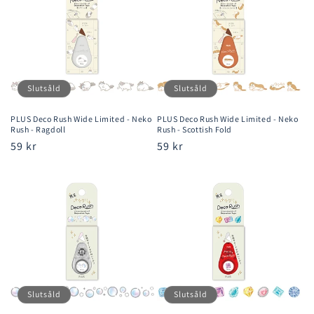
Slutsåld
Slutsåld
PLUS Deco Rush Wide Limited - Neko
PLUS Deco Rush Wide Limited - Neko
Rush - Ragdoll
Rush - Scottish Fold
Ordinarie
59 kr
Ordinarie
59 kr
pris
pris
Slutsåld
Slutsåld