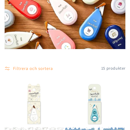
s
e
r
i
e
:
Filtrera och sortera
15 produkter