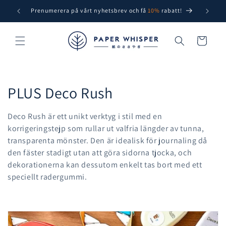
vidare
Prenumerera på vårt nyhetsbrev och få
10%
rabatt!
Free sh
till
innehåll
Varukorg
P
PLUS Deco Rush
r
Deco Rush är ett unikt verktyg i stil med en
o
korrigeringstejp som rullar ut valfria längder av tunna,
transparenta mönster. Den är idealisk för journaling då
d
den fäster stadigt utan att göra sidorna tjocka, och
dekorationerna kan dessutom enkelt tas bort med ett
u
speciellt radergummi.
k
t