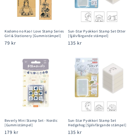
Kodomo no Kao I Love Stamp Series
Sun-Star Pyokkori Stamp Set Otter
Girl & Stationery [Gummistämpel]
[Självfärgande stämpel]
Ordinarie
79 kr
Ordinarie
135 kr
pris
pris
Beverly Mini Stamp Set - Nordic
Sun-Star Pyokkori Stamp Set
[Gummistämpel]
Hedgehog [Självfärgande stämpel]
Ordinarie
179 kr
Ordinarie
135 kr