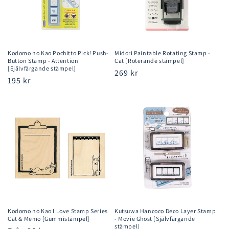
Kodomo no Kao Pochitto Pick! Push-
Midori Paintable Rotating Stamp -
Button Stamp - Attention
Cat [Roterande stämpel]
[Självfärgande stämpel]
Ordinarie
269 kr
Ordinarie
195 kr
pris
pris
Kodomo no Kao I Love Stamp Series
Kutsuwa Hancoco Deco Layer Stamp
Cat & Memo [Gummistämpel]
- Movie Ghost [Självfärgande
stämpel]