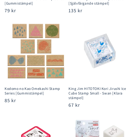
[Gummistämpel]
[Självfärgande stämpel]
Ordinarie
79 kr
Ordinarie
135 kr
pris
pris
Kodomo no Kao Omekashi Stamp
King Jim HITOTOKI Kori Jirushi Ice
Series [Gummistämpel]
Cube Stamp Small - Swan [Klara
stämpel]
Ordinarie
85 kr
Ordinarie
67 kr
pris
pris