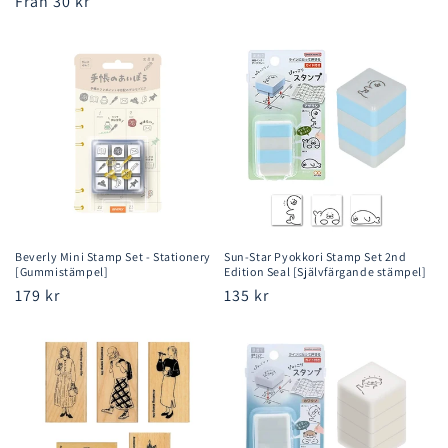
Ordinarie
Från 30 kr
pris
pris
Beverly Mini Stamp Set - Stationery
Sun-Star Pyokkori Stamp Set 2nd
[Gummistämpel]
Edition Seal [Självfärgande stämpel]
Ordinarie
179 kr
Ordinarie
135 kr
pris
pris