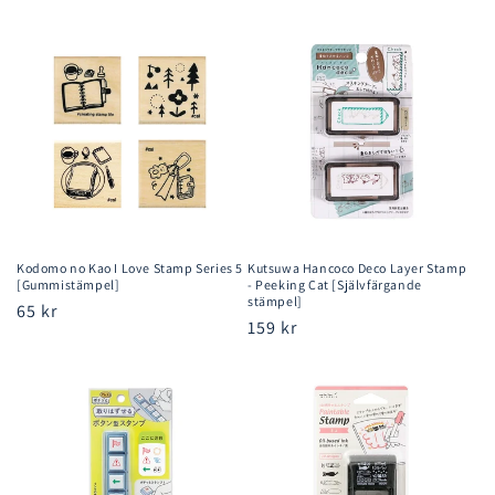
pris
pris
Kodomo no Kao I Love Stamp Series 5
Kutsuwa Hancoco Deco Layer Stamp
[Gummistämpel]
- Peeking Cat [Självfärgande
stämpel]
Ordinarie
65 kr
Ordinarie
159 kr
pris
pris