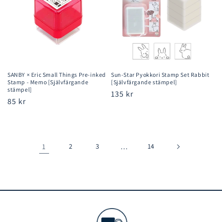
SANBY × Eric Small Things Pre-inked
Sun-Star Pyokkori Stamp Set Rabbit
Stamp - Memo [Självfärgande
[Självfärgande stämpel]
stämpel]
Ordinarie
135 kr
Ordinarie
85 kr
pris
pris
1
2
3
…
14