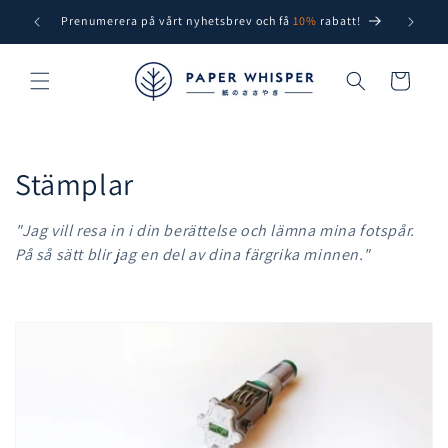
vidare
Prenumerera på vårt nyhetsbrev och få
10%
rabatt!
Free sh
till
innehåll
Varukorg
P
Stämplar
r
"Jag vill resa in i din berättelse och lämna mina fotspår.
o
På så sätt blir jag en del av dina färgrika minnen."
d
u
k
t