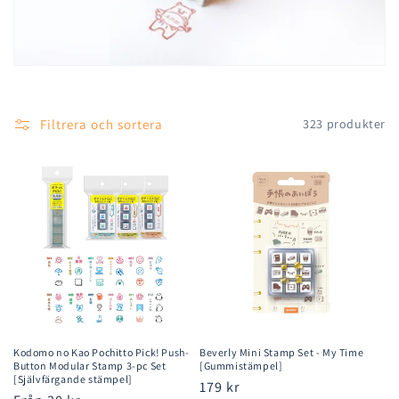
s
e
r
i
Filtrera och sortera
323 produkter
e
:
Kodomo no Kao Pochitto Pick! Push-
Beverly Mini Stamp Set - My Time
Button Modular Stamp 3-pc Set
[Gummistämpel]
[Självfärgande stämpel]
Ordinarie
179 kr