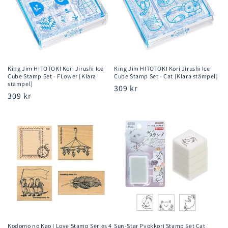
King Jim HITOTOKI Kori Jirushi Ice
King Jim HITOTOKI Kori Jirushi Ice
Cube Stamp Set - FLower [Klara
Cube Stamp Set - Cat [Klara stämpel]
stämpel]
Ordinarie
309 kr
Ordinarie
309 kr
pris
pris
Kodomo no Kao I Love Stamp Series 4
Sun-Star Pyokkori Stamp Set Cat