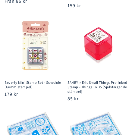
Ordinarie
Från 86 kr
Ordinarie
159 kr
pris
pris
Beverly Mini Stamp Set - Schedule
SANBY × Eric Small Things Pre-inked
[Gummistämpel]
Stamp - Things To Do [Självfärgande
stämpel]
Ordinarie
179 kr
Ordinarie
85 kr
pris
pris