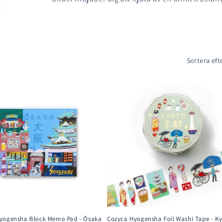
Sortera eft
yogensha Block Memo Pad - Ōsaka
Cozyca Hyogensha Foil Washi Tape - K