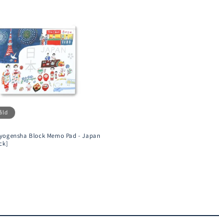
åld
yogensha Block Memo Pad - Japan
ck]
rie