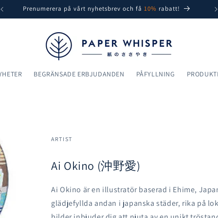
Prenumerera på vårt nyhetsbrev och få
10%
rabatt!
YHETER
BEGRÄNSADE ERBJUDANDEN
PÅFYLLNING
PRODUKT
ARTIST
Ai Okino (沖野愛)
Ai Okino är en illustratör baserad i Ehime, Japan
glädjefyllda andan i japanska städer, rika på l
bilder inbjuder dig att njuta av en unikt trösta