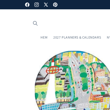
vidare
Facebook
Instagram
X
Pinterest
till
innehåll
(Twitter)
HEM
2027 PLANNERS & CALENDARS
N