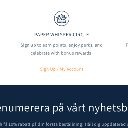
PAPER WHISPER CIRCLE
Sign up to earn points, enjoy perks, and
F
celebrate with bonus rewards.
Sign Up / My Account
enumerera på vårt nyhetsb
 få 10% rabatt på din första beställning! Håll dig uppdaterad 