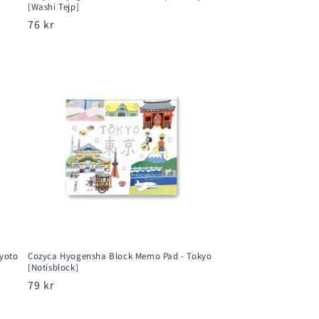
[Washi Tejp]
Ordinarie
76 kr
pris
yoto
Cozyca Hyogensha Block Memo Pad - Tokyo
[Notisblock]
Ordinarie
79 kr
pris