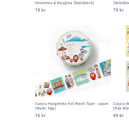
Hiroshima & Miyajima [Notisblock]
[Notisblo
Ordinarie
79 kr
Ordina
79 kr
pris
pris
Cozyca Hyogensha Foil Washi Tape - Japan
Cozyca Wa
[Washi Tejp]
[Flak-kli
Ordinarie
76 kr
Ordina
49 kr
pris
pris