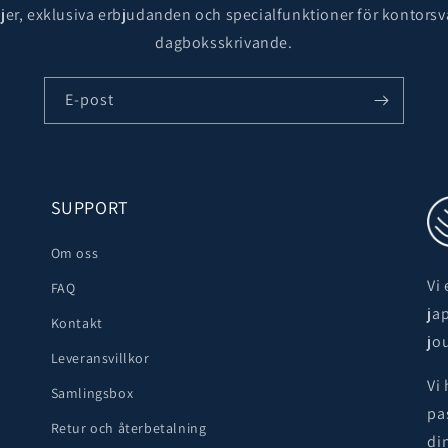
er, exklusiva erbjudanden och specialfunktioner för kontorsv
dagboksskrivande.
E-post
SUPPORT
Om oss
Vi
FAQ
ja
Kontakt
jo
Leveransvillkor
Vi
Samlingsbox
pa
Retur och återbetalning
di