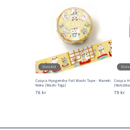
Slutsåld
Sluts
Cozyca Hyogensha Foil Washi Tape - Maneki
Cozyca H
Neko [Washi Tejp]
[Notisblo
Ordinarie
76 kr
Ordina
79 kr
pris
pris