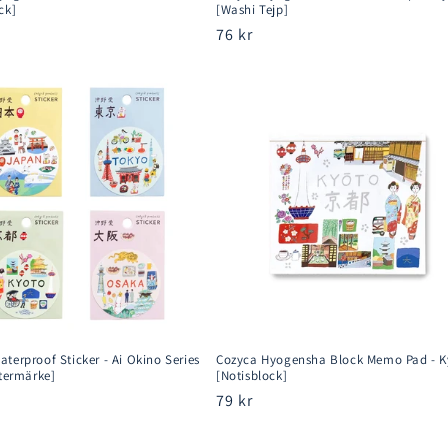
ck]
[Washi Tejp]
rie
Ordinarie
76 kr
pris
terproof Sticker - Ai Okino Series
Cozyca Hyogensha Block Memo Pad - K
stermärke]
[Notisblock]
rie
Ordinarie
79 kr
pris